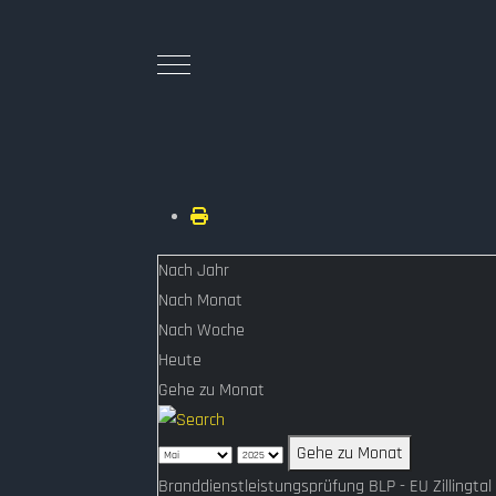
Nach Jahr
Nach Monat
Nach Woche
Heute
Gehe zu Monat
Gehe zu Monat
Branddienstleistungsprüfung BLP - EU Zillingtal