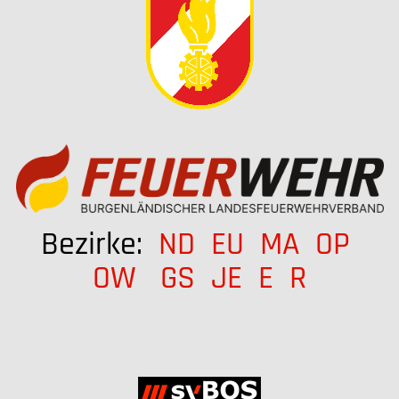
Bezirke:
ND
EU
MA
OP
OW
GS
JE
E
R