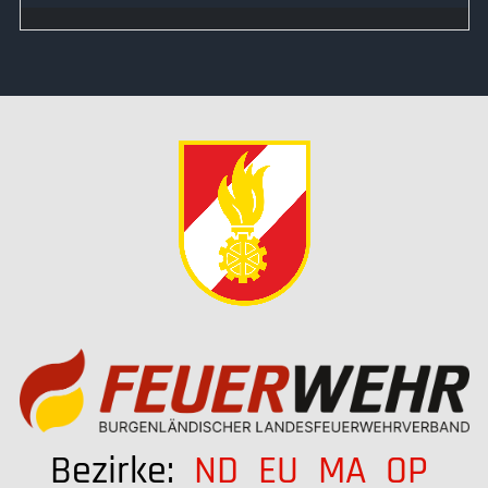
Bezirke:
ND
EU
MA
OP